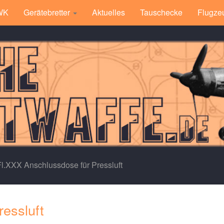
 WK
Gerätebretter
Aktuelles
Tauschecke
Flugze
Fl.XXX Anschlussdose für Pressluft
essluft