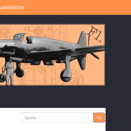
ugteilebörse
Suche