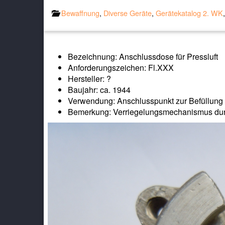
Bewaffnung
,
Diverse Geräte
,
Gerätekatalog 2. WK
Bezeichnung: Anschlussdose für Pressluft
Anforderungszeichen: Fl.XXX
Hersteller: ?
Baujahr: ca. 1944
Verwendung: Anschlusspunkt zur Befüllung 
Bemerkung: Verriegelungsmechanismus durc