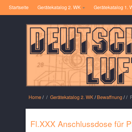
Startseite
Gerätekatalog 2. WK
Gerätekatalog 1.
Home
/
Gerätekatalog 2. WK
/
Bewaffnung
/
Fl.XXX Anschlussdose für Pr