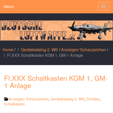
Menü
Togg
navig
Home
/
Gerätekatalog 2. WK
/
Anzeigen/ Schauzeichen
/
Fl.XXX Schaltkasten KGM 1, GM-1 Anlage
Fl.XXX Schaltkasten KGM 1, GM-
1 Anlage
Anzeigen/ Schauzeichen
,
Gerätekatalog 2. WK
,
Schalter
,
Schaltkästen