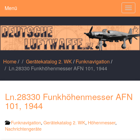
Menü
Togg
navig
Home
/
Gerätekatalog 2. WK
/
Funknavigation
/
Ln.28330 Funkhöhenmesser AFN 101, 1944
Ln.28330 Funkhöhenmesser AFN
101, 1944
Funknavigation
,
Gerätekatalog 2. WK
,
Höhenmesser
,
Nachrichtengeräte