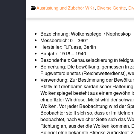
Ausrüstung und Zubehör WK1
,
Diverse Geräte
,
Di
Bezeichnung: Wolkenspiegel / Nephoskop
Messbereich: 0 – 360°
Hersteller: R.Fuess, Berlin
Baujahr: 1918 – 1940
Besonderheit: Gehäuselackierung in feldgr
Bemerkung: Die bewölkung, gemessen in zeh
Flugwetterdienstes (Reichswetterdienst), we
Verwendung: Zur Bestimmung der Bewölkung
Stativ mit drehbarer, kardanischer Halterun
Wolkenspiegel besteht aus einem gewöhnlic
eingeritzter Windrose. Meist wird der schwa
Wolken. Vor jeder Beobachtung wird der Spie
Beobachter stellt sich so, dass er im kleinen
beobachtet, nach welcher Seite sich das Wo
Richtung an, aus der die Wolken kommen. Da
Spiegel eine bekannte Strecke zurücklegt, 