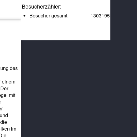
Besucherzähler:
Besucher gesamt:
1303195
tung des
f einem
 Der
gel mit
n
er
 und
 die
olken im
Die