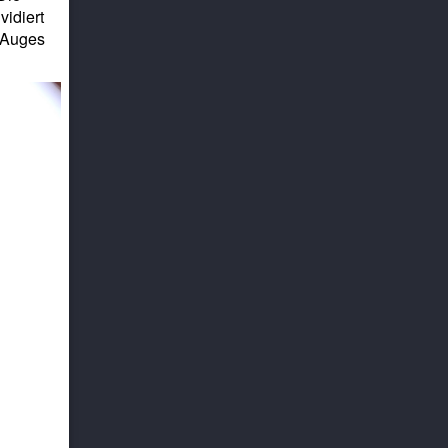
vidiert
 Auges