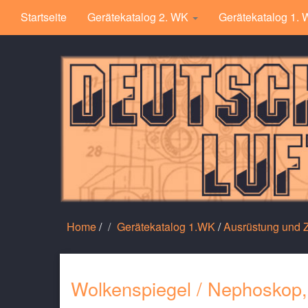
Startseite
Gerätekatalog 2. WK
Gerätekatalog 1.
Home
/
Gerätekatalog 1.WK
/
Ausrüstung und
Wolkenspiegel / Nephoskop