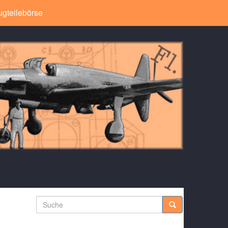
ugteilebörse
Suche