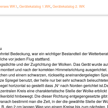
verses WK1
,
Gerätekatalog 1.WK
,
Gerätekatalog 2. WK
au
ntel Bedeckung, war ein wichtiger Bestandteil der Wetterbera
lche vor jedem Flug stattfand.
sdichte und der Zugrichtung der Wolken. Das Gerät wurde au
g montiert und nach der korrekten Himmelsrichtung ausgerichtet.
hen und einem schwarzen, rückseitig aneinandergelegten Spie
rze Spiegel benutzt, der helle nur bei sehr schwach beleuchtete
gel horizontal so gestellt dass „N“ nach Norden gerichtet ist.D
 zentralen Kreis eine charakteristische Stelle der Wolke erblickt
lkenbild hinbewegt. Die dieser Richtung entgegengesetzte gibt
nach bestimmt man die Zeit, in der die gewählte Stelle der W
z. B. den 2 cm langen Weg von einem Kreise bis zum nächsten. 