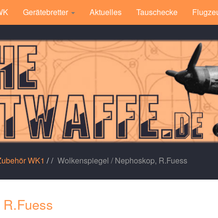
 WK
Gerätebretter
Aktuelles
Tauschecke
Flugze
 Zubehör WK1
/
Wolkenspiegel / Nephoskop, R.Fuess
, R.Fuess