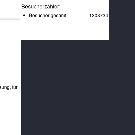
Besucherzähler:
Besucher gesamt:
1303734
ung, für