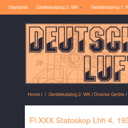
Startseite
Gerätekatalog 2. WK
Gerätekatalog 1.
Home
/
Gerätekatalog 2. WK
/
Diverse Geräte
/
Fl.XXX Statoskop Lhh 4, 19