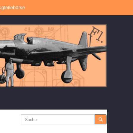
ugteilebörse
Suche