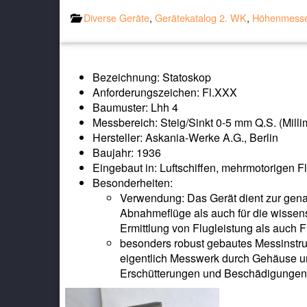
Diverse Geräte
,
Gerätekatalog 2. WK
,
Höhenmesse
Bezeichnung: Statoskop
Anforderungszeichen: Fl.XXX
Baumuster: Lhh 4
Messbereich: Steig/Sinkt 0-5 mm Q.S. (Milli
Hersteller: Askania-Werke A.G., Berlin
Baujahr: 1936
Eingebaut in: Luftschiffen, mehrmotorigen
Besonderheiten:
Verwendung: Das Gerät dient zur gena
Abnahmeflüge als auch für die wissens
Ermittlung von Flugleistung als auch F
besonders robust gebautes Messinstru
eigentlich Messwerk durch Gehäuse 
Erschütterungen und Beschädigungen g