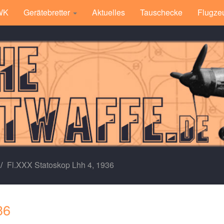
 WK
Gerätebretter
Aktuelles
Tauschecke
Flugze
Fl.XXX Statoskop Lhh 4, 1936
36