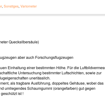
r
,
Sonstiges
,
Variometer
meter Quecksilbersäule)
 Flugzeugen aber auch Forschungsflugzeugen
uen Einhaltung einer bestimmten Höhe. Für die Luftbildvermess
chaftliche Untersuchung bestimmter Luftschichten, sowie zur
lugeigenschaften unerlässlich.
ment, als tragbare Ausführung, doppeltes Gehäuse, wobei das
und umliegendes Schaumgummi (orangefarben) gut gegen
eschützt ist !